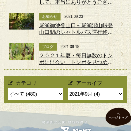
して、本当にありがとうござい
ました。
お知らせ
2021.09.23
尾瀬御池登山口～尾瀬沼山峠登
山口間のシャトルバス運行終了
日について
ブログ
2021.09.18
２０２１年夏・毎日無数のトン
ボに出会い、トンボを見つめた
夏の日々。
カテゴリ
アーカイブ