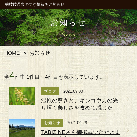
檜枝岐温泉の旬な情報をお知らせ
お知らせ
News
HOME
お知らせ
4
全
件中 1件目～4件目を表示しています。
ブログ
2021.09.30
湿原の尊さと、キンコウカの光
り輝く美しさを改めて感じた２
０２１年夏。
お知らせ
2021.09.26
TABIZINEさん御掲載いただきま